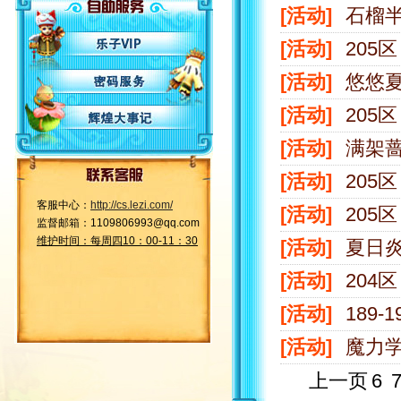
[活动]
石榴
[活动]
205
[活动]
悠悠夏
[活动]
205
[活动]
满架
[活动]
205
客服中心：
http://cs.lezi.com/
[活动]
205
监督邮箱：1109806993@qq.com
维护时间：每周四10：00-11：30
[活动]
夏日
[活动]
204
[活动]
189-
[活动]
魔力学
上一页
6