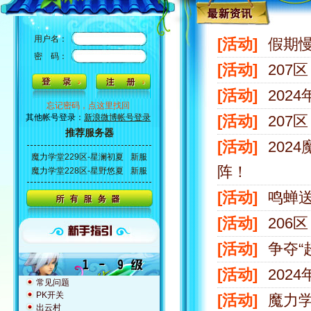
用户名：
[活动]
假期慢
密 码：
[活动]
207
[活动]
202
忘记密码，点这里找回
其他帐号登录：
新浪微博帐号登录
[活动]
207
推荐服务器
[活动]
202
魔力学堂229区-星澜初夏
新服
阵！
魔力学堂228区-星野悠夏
新服
[活动]
鸣蝉
[活动]
206
[活动]
争夺“
[活动]
202
常见问题
PK开关
[活动]
魔力学
出云村