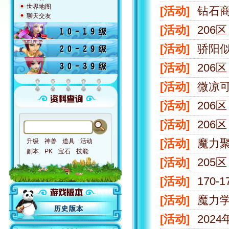
世界地图
[活动]
钻石
聊天交友
[活动]
206
[活动]
骄阳
[活动]
206
[活动]
微凉
[活动]
206
[活动]
206
[活动]
魔力
升级
神兽
道具
活动
副本
PK
宝石
技能
[活动]
205
[活动]
170-
[活动]
魔力学
[活动]
202