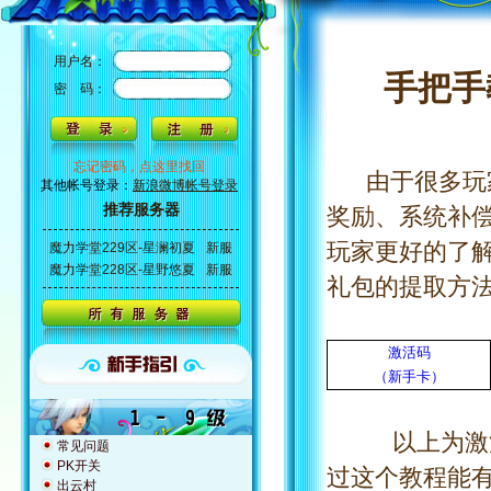
用户名：
手把手
密 码：
忘记密码，点这里找回
由于很多玩家
其他帐号登录：
新浪微博帐号登录
推荐服务器
奖励、系统补
玩家更好的了
魔力学堂229区-星澜初夏
新服
魔力学堂228区-星野悠夏
新服
礼包的提取方
激活码
（新手卡）
以上为激活码
常见问题
PK开关
过这个教程能
出云村