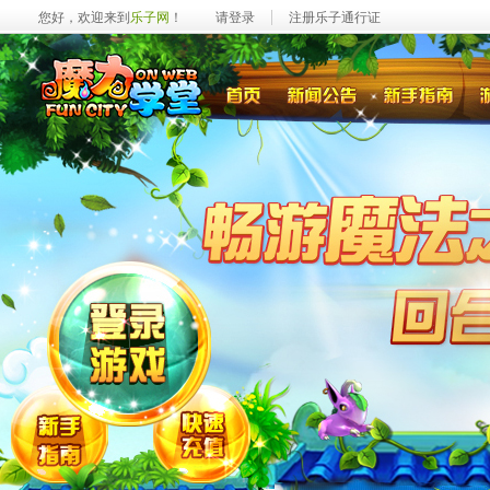
您好，欢迎来到
乐子网
！
请登录
注册乐子通行证