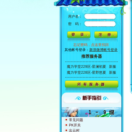
用户名：
密 码：
忘记密码，点这里找回
其他帐号登录：
新浪微博帐号登录
推荐服务器
魔力学堂229区-星澜初夏
新服
魔力学堂228区-星野悠夏
新服
常见问题
PK开关
出云村