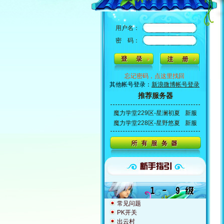
用户名：
密 码：
忘记密码，点这里找回
其他帐号登录：
新浪微博帐号登录
推荐服务器
魔力学堂229区-星澜初夏
新服
魔力学堂228区-星野悠夏
新服
常见问题
PK开关
出云村