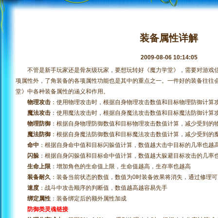
装备属性详解
2009-08-06 10:14:05
不管是新手玩家还是骨灰级玩家，要想玩转好《魔力学堂》，需要对游戏信
项属性外，了角装备的各项属性功能也是其中的重点之一。一件好的装备往往
堂》中各种装备属性的涵义和作用。
物理攻击
：使用物理攻击时，根据自身物理攻击数值和目标物理防御计算
魔法攻击
：使用魔法攻击时，根据自身魔法攻击数值和目标魔法防御计算
物理防御
：根据自身物理防御数值和目标物理攻击数值计算，减少受到的
魔法防御
：根据自身魔法防御数值和目标魔法攻击数值计算，减少受到的
命中
：根据自身命中值和目标闪躲值计算，数值越大击中目标的几率也越
闪躲
：根据自身闪躲值和目标命中值计算，数值越大躲避目标攻击的几率
生命上限
：增加角色的生命值上限，生命值越高，生存率也越高
装备耐久
：装备当前状态的数值，数值为0时装备效果将消失，通过修理可
速度
：战斗中攻击顺序的判断值，数值越高越容易先手
绑定属性
：装备绑定后的额外属性加成
防御类灵魂链接