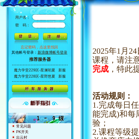
用户名：
密 码：
忘记密码，点这里找回
2025年1月2
其他帐号登录：
新浪微博帐号登录
课程，请注
推荐服务器
完成
，特此
魔力学堂229区-星澜初夏
新服
魔力学堂228区-星野悠夏
新服
活动规则：
1.完成每日任
能完成)和每
验；
常见问题
2.课程等级
PK开关
出云村