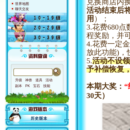
兑换商店内
世界地图
活动结束后
聊天交友
用
）；
3.花费68
程奖励，并
4.花费一定
放此功能)，
5.
活动不设领
予补偿恢复
升级
神兽
道具
活动
本期大奖：
副本
PK
宝石
技能
30天）