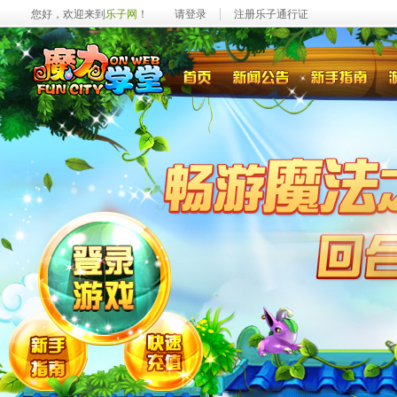
您好，欢迎来到
乐子网
！
请登录
注册乐子通行证