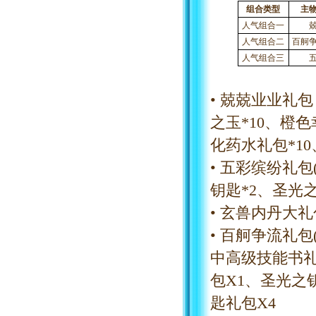
组合类型
主
人气组合一
人气组合二
百舸
人气组合三
• 兢兢业业礼包
之玉*10、橙色
化药水礼包*1
• 五彩缤纷礼包
钥匙*2、圣光之
• 玄兽内丹大
• 百舸争流礼包
中高级技能书礼
包X1、圣光之
匙礼包X4