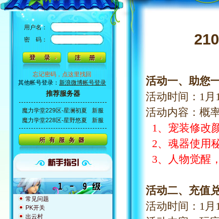
用户名：
2
密 码：
忘记密码，点这里找回
活动一、助您
其他帐号登录：
新浪微博帐号登录
推荐服务器
活动时间：
1
月
活动内容：概
魔力学堂229区-星澜初夏
新服
魔力学堂228区-星野悠夏
新服
1、宠装修改
2、魂器使用
3、人物觉醒
活动二、充值
常见问题
活动时间：
1
月
PK开关
出云村