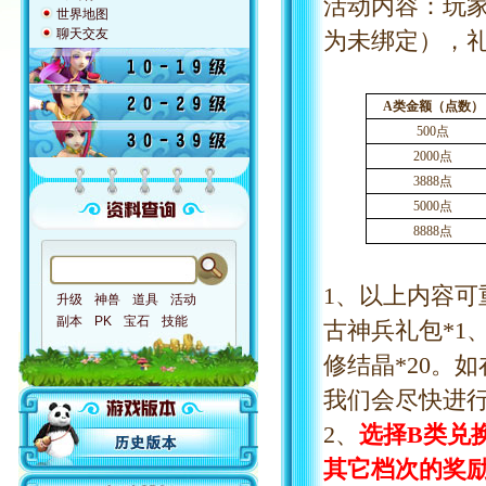
活动内容：玩
世界地图
聊天交友
为未绑定），
A类金额（点数）
500点
2000点
3888点
5000点
8888点
1、以上内容可
升级
神兽
道具
活动
副本
PK
宝石
技能
古神兵礼包*1、
修结晶*20。
我们会尽快进
2、
选择
B类兑
其它档次的奖