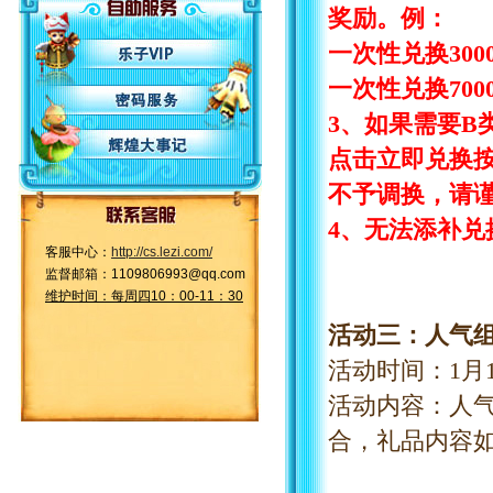
奖励。例：
一次性兑换
30
一次性兑换
70
3、如果需要B
点击立即兑换
不予调换，请
4、无法添补兑
客服中心：
http://cs.lezi.com/
监督邮箱：1109806993@qq.com
维护时间：每周四10：00-11：30
活动三：人气
活动时间：
1
月
活动内容：人
合，礼品内容