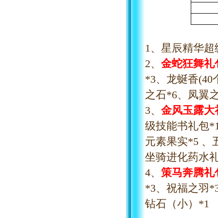
1、星辰精华超
2、
金蛇狂舞礼
*3、龙蜒香(4
之石*6、凤翼之
3、
金风玉露大
级技能书礼包*1
元素果实*5 、
坐骑进化药水礼包
4、
策马奔腾礼
*3、祝福之羽
钻石（小）*1