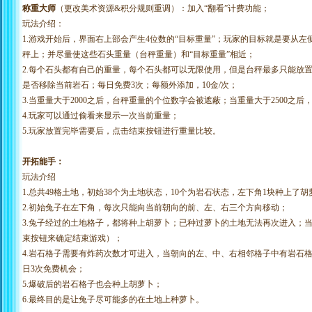
称重大师
（更改美术资源
&积分规则重调）：加入“翻看”计费功能；
玩法介绍：
1.游戏开始后，界面右上部会产生4位数的“目标重量”；玩家的目标就是要从
秤上；并尽量使这些石头重量（台秤重量）和“目标重量”相近；
2.每个石头都有自己的重量，每个石头都可以无限使用，但是台秤最多只能放置
是否移除当前岩石；每日免费3次；每额外添加，10金/次；
3.当重量大于2000之后，台秤重量的个位数字会被遮蔽；当重量大于2500之
4.玩家可以通过偷看来显示一次当前重量；
5.玩家放置完毕需要后，点击结束按钮进行重量比较。
开拓能手：
玩法介绍
1.总共49格土地，初始38个为土地状态，10个为岩石状态，左下角1块种上了胡
2.初始兔子在左下角，每次只能向当前朝向的前、左、右三个方向移动；
3.兔子经过的土地格子，都将种上胡萝卜；已种过萝卜的土地无法再次进入；
束按钮来确定结束游戏）；
4.岩石格子需要有炸药次数才可进入，当朝向的左、中、右相邻格子中有岩石
日3次免费机会；
5.爆破后的岩石格子也会种上胡萝卜；
6.最终目的是让兔子尽可能多的在土地上种萝卜。