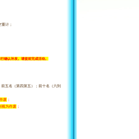
清空重计；
另行确认补发。请提前完成活动。
；前五名（第四第五）；前十名（六到
作废
；
则视为作废
；