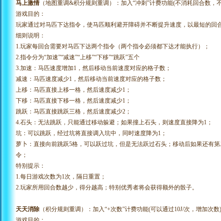
马上激情
（地图重调
&积分规则重调）：加入“冲刺”计费功能(不消耗回合数，
游戏目的：
玩家通过对马匹下达指令，使马匹顺利避开障碍并不断提升速度，以最短的回
细则说明：
1.玩家每回合需要对马匹下达两个指令（两个指令必须都下达才能执行）；
2.指令分为“加速”“减速”“上移”“下移”“跳跃”五个
3.加速：马匹速度增加1，然后移动当前速度对应的格子数；
减速：马匹速度减少
1，然后移动当前速度对应的格子数；
上移：马匹直接上移一格，然后速度减少
1；
下移：马匹直接下移一格，然后速度减少
1；
跳跃：马匹直接跳跃三格，然后速度减少
2；
4.石头：无法跳跃，只能通过移动躲避；如果
撞
上石头，则速度直接降为1；
坑：可以跳跃，经过坑将直接调入坑中，同时速度降为
1；
萝卜：直接向前跳跃
5格，可以跃过坑，但是无法跃过石头；移动后如果还有
令；
特别提示：
1.每日游戏次数为1次，隔日重置；
2.玩家所用回合数越少，得分越高；特别优秀者将会获得额外的骰子。
天天消除
（积分规则重调）：加入
“+次数”计费功能(可以通过10J/次，增加次数
游戏目的：