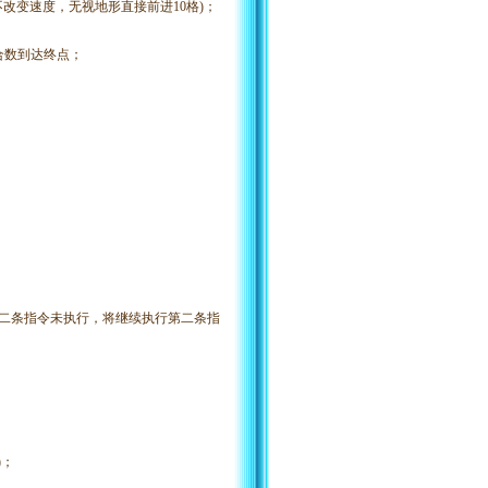
不改变速度，无视地形直接前进10格)；
合数到达终点；
第二条指令未执行，将继续执行第二条指
)；