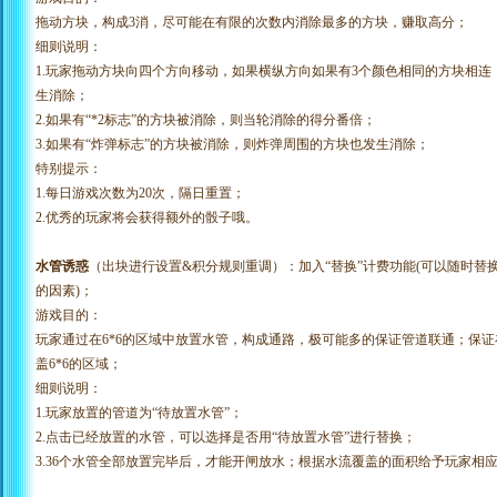
拖动方块，构成
3消，尽可能在有限的次数内消除最多的方块，赚取高分；
细则说明：
1.玩家拖动方块向四个方向移动，如果横纵方向如果有3个颜色相同的方块相
生消除；
2.如果有“*2标志”的方块被消除，则当轮消除的得分番倍；
3.如果有“炸弹标志”的方块被消除，则炸弹周围的方块也发生消除；
特别提示：
1.每日游戏次数为20次，隔日重置；
2.优秀的玩家将会获得额外的骰子哦。
水管诱惑
（出块进行设置
&积分规则重调）：加入“替换”计费功能(可以随时
的因素)；
游戏目的：
玩家通过在
6*6的区域中放置水管，构成通路，极可能多的保证管道联通；保
盖6*6的区域；
细则说明：
1.玩家放置的管道为“待放置水管”；
2.点击已经放置的水管，可以选择是否用“待放置水管”进行替换；
3.36个水管全部放置完毕后，才能开闸放水；根据水流覆盖的面积给予玩家相