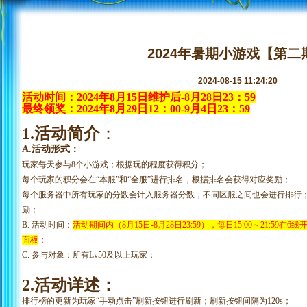
2024年暑期小游戏【第二
2024-08-15 11:24:20
活动时间：
2024年8月15日维护后-8月28日23：59
最终领奖：
2024年8月29日12：00-9月4日23：59
1.活动简介
：
A.活动形式：
玩家每天参与
8个小游戏；根据玩的程度获得积分；
每个玩家的积分会在
“本服”和“全服”进行排名，根据排名会获得对应奖励；
每个服务器中所有玩家的分数会计入服务器分数，不同区服之间也会进行排行
励；
B. 活动时间：
活动期间内（
8
月
15
日
-
8
月
28
日
23:59），每日15:00～21:59
面板
；
C. 参与对象：所有Lv50及以上玩家；
2.活动详述：
排行榜的更新为玩家
“手动点击”刷新按钮进行刷新；刷新按钮间隔为120s；