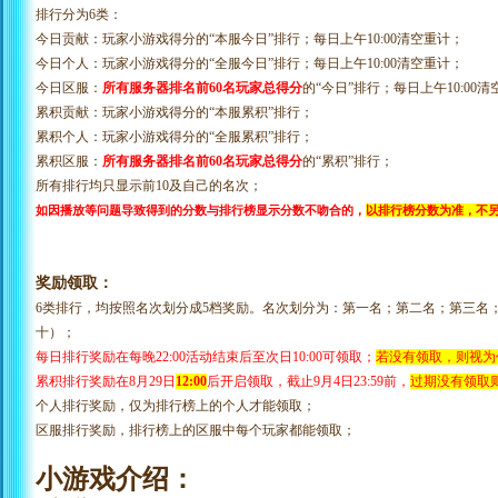
排行分为
6类：
今日贡献：玩家小游戏得分的
“本服今日”排行；每日上午10:00清空重计；
今日个人：玩家小游戏得分的
“全服今日”排行；每日上午10:00清空重计；
今日区服：
所有服务器
排名前
60名玩家总
得分
的
“今日”排行；每日上午10:00
累积贡献：玩家小游戏得分的
“本服累积”排行；
累积个人：玩家小游戏得分的
“全服累积”排行；
累积区服：
所有服务器排名前
60名玩家总得分
的
“累积”排行
；
所有排行均只显示前
10及自己的名次；
如因播放等问题导致得到的分数与排行榜显示分数不吻合的，
以排行榜分数为准，不
奖励领取：
6类排行，均按照名次划分成5档奖励。名次划分为：第一名；第二名；第三名
十）；
每日排行奖励在每晚
22:00活动结束后至次日10:00可领取；
若没有领取，则视为
累积排行奖励在
8
月
29
日
12:00
后开启领取，截止
9
月
4日23:59前，
过期没有领取
个人排行奖励，仅为排行榜上的个人才能领取；
区服排行奖励，排行榜上的区服中每个玩家都能领取；
小游戏介绍：