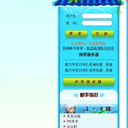
用户名：
密 码：
忘记密码，点这里找回
其他帐号登录：
新浪微博帐号登录
推荐服务器
魔力学堂229区-星澜初夏
新服
魔力学堂228区-星野悠夏
新服
常见问题
PK开关
出云村