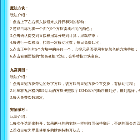
魔法方块：
玩法介绍：
1.点击上下左右箭头按钮来执行行和列的移动；
2.游戏目标为将一个面的9个方块凑成相同的颜色；
3.点击确认提交则直接根据算分规则计算，游戏结束；
4.每进行一次移动，扣除一次移动次数；每日免费15次；
5.点击正中间的9个方块中的任何一个，会提示是否要用右侧颜色的方块替换；
6.点击右侧面板的“颜色变换”按钮，会将替换方块变色。
九宫拼图：
玩法介绍：
1.点击皇冠方块旁边的数字方块，该方块与皇冠方块位置交换，有移动过程；
2.尽量将九宫格内8块活动的方块按照数字12345678的顺序排列好，排列越好
3.每天免费次数30次。
宠物派对：
玩法介绍：
1.每次任选两张翻开，如果两张牌的宠物一样则牌面保持翻开，否则牌面会盖
2.游戏目标为尽量使更多的牌保持翻开状态；