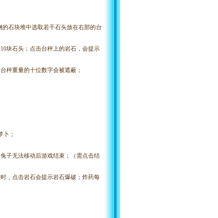
左侧的石块堆中选取若干石头放在右部的台
10块石头；点击台秤上的岩石，会提示
后，台秤重量的十位数字会被遮蔽；
萝卜；
当兔子无法移动后游戏结束；（需点击结
格时，点击岩石会提示岩石爆破；炸药每