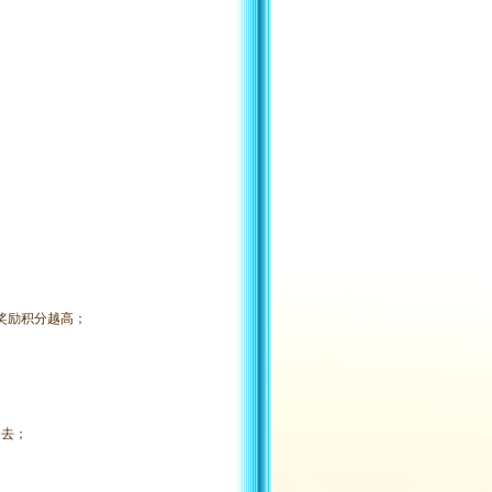
，奖励积分越高；
回去；