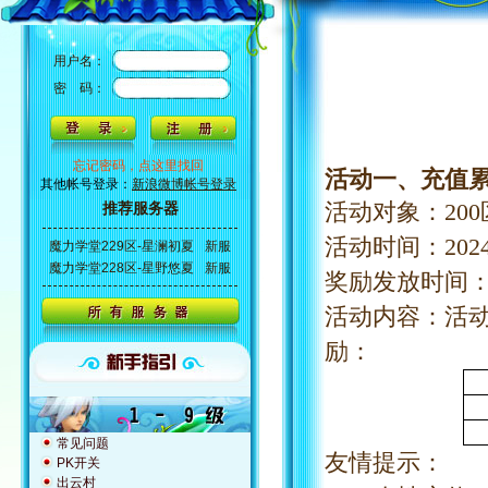
用户名：
密 码：
忘记密码，点这里找回
活动一、充值
其他帐号登录：
新浪微博帐号登录
活动对象：
20
推荐服务器
活动时间：
20
魔力学堂229区-星澜初夏
新服
魔力学堂228区-星野悠夏
新服
奖励发放时间
活动内容：活
励：
常见问题
友情提示：
PK开关
出云村