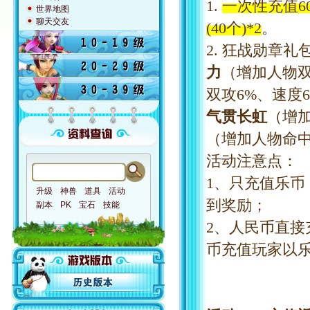
1.
一次性充值
世界地图
聊天交友
(40个)*2
。
2. 狂战勋章礼
力
（增加人物
双攻
6%、速度
气贯长虹
（增
（增加人物命
活动注意点：
1、只充值乐
升级
神兽
道具
活动
到奖励；
副本
PK
宝石
技能
2、人民币直
币充值玩家以