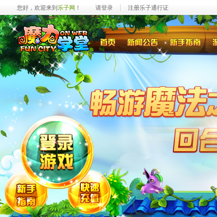
您好，欢迎来到
乐子网
！
请登录
注册乐子通行证