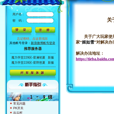
用户名：
关
密 码：
关于广大玩家使
忘记密码，点这里找回
家“
姬如雪
”对解决办
其他帐号登录：
新浪微博帐号登录
推荐服务器
解决办法地址：
魔力学堂229区-星澜初夏
新服
https://tieba.baidu.c
魔力学堂228区-星野悠夏
新服
常见问题
PK开关
出云村