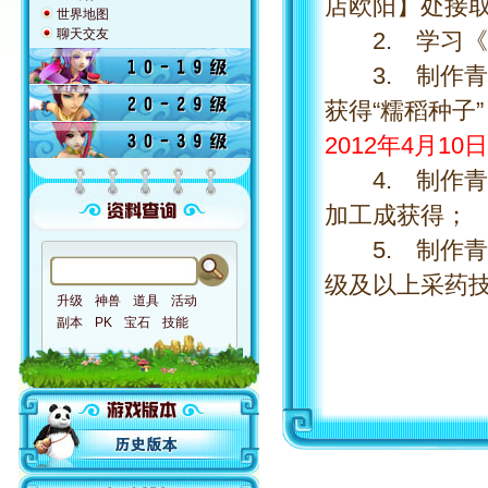
店欧阳】处接取
世界地图
聊天交友
2. 学习《
3. 制作青
获得“糯稻种子
2012年4月10
4. 制作青团
加工成获得；
5. 制作青团
级及以上采药
升级
神兽
道具
活动
副本
PK
宝石
技能