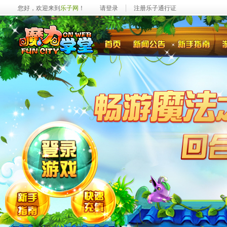
您好，欢迎来到
乐子网
！
请登录
注册乐子通行证