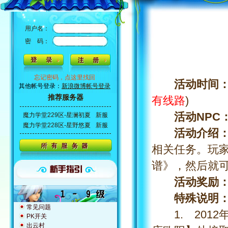
用户名：
密 码：
忘记密码，点这里找回
活动时间
其他帐号登录：
新浪微博帐号登录
推荐服务器
有线路
)
活动NPC
魔力学堂229区-星澜初夏
新服
魔力学堂228区-星野悠夏
新服
活动介绍
相关任务。玩
谱》，然后就
活动奖励
特殊说明
常见问题
1. 2012年
PK开关
出云村