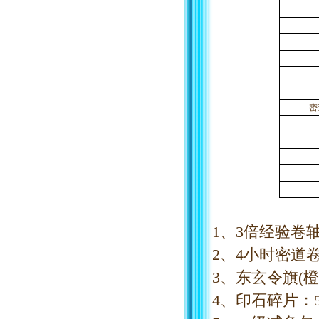
密
1、3倍经验卷轴
2、4小时密道
3、东玄令旗(橙
4、印石碎片：