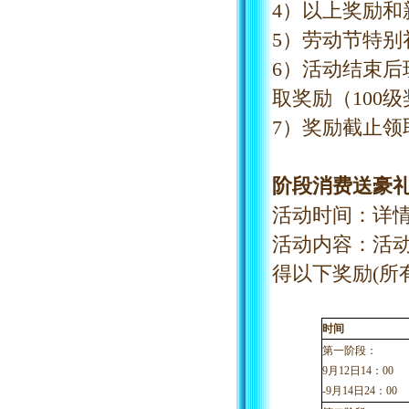
4）以上奖励
5）劳动节特
6）活动结束
取奖励（100
7）奖励截止领
阶段消费送豪
活动时间：详
活动内容：活
得以下奖励
(所
时间
第一阶段：
9
月
12
日
14：00
-
9
月
14
日
24：00