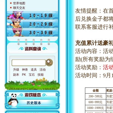
世界地图
聊天交友
友情提醒：
在
后兑换金子都
联系客服进行
充值累计送豪
活动内容：活
励
(所有奖励为
活动奖励：
活
升级
神兽
道具
活动
活动时间：
9
月
副本
PK
宝石
技能
金额
奖励
200~599元
升星
600~999元
升星
1000~1999元
升星