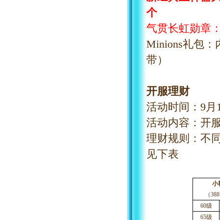
个
气贯长虹勋章
Minions礼包
带）
开服理财
活动时间：
9
月
活动内容：开
理财规则：不
见下表
小
（
3
60级
65级