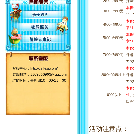
2000~2999元
升星
本职
3000~3999元
*4、
本职
4000~4999元
章*1
本职
5000~6999元
章*1
本职
7000~7999元
行器
力”
本职
客服中心：
http://cs.lezi.com/
监督邮箱：1109806993@qq.com
8000~9999以上
行器
维护时间：每周四10：00-11：30
力”
本职
10000以上
*1
、
四等
活动注意点：