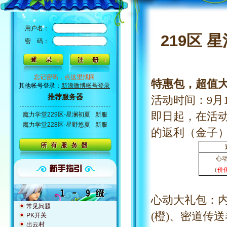
用户名：
219区 
密 码：
忘记密码，点这里找回
特惠包，超值
其他帐号登录：
新浪微博帐号登录
推荐服务器
活动时间：
9
月
即日起，在活
魔力学堂229区-星澜初夏
新服
魔力学堂228区-星野悠夏
新服
的返利（金子
心
（
价
心动大礼包：
常见问题
(橙)、密道传
PK开关
出云村