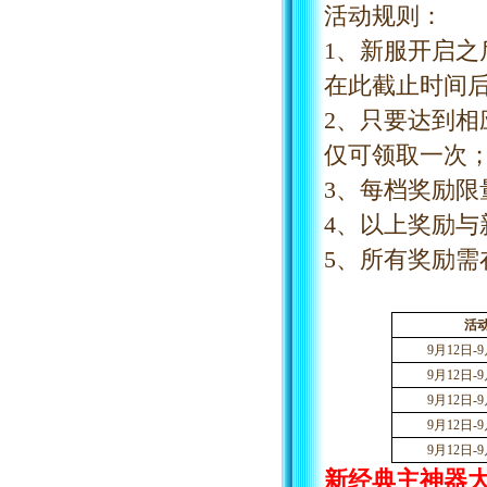
活动规则：
1、新服开启
在此截止时间
2、只要达到
仅可领取一次
3、每档奖励
4、以上奖励
5、所有奖励需
活
9
月
12
日
-
9
9
月
12
日
-
9
9
月
12
日
-
9
9
月
12
日
-
9
9
月
12
日
-
9
新经典主神器